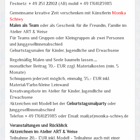
Festnetz: + 49 251 22102 (AB) mobil + 49 17610239113
Gemeinsame kreative Zeit verschenken mit Künstlerin
Monika
Schiwy
Malen als Team
oder als Geschenk für die Freundin, Familie im
Atelier ART & Weise
Für Teams und Gruppen oder Kleingruppen ab zwei Personen
und
Junggesellinnenabschied
Geburtstagsmalen für Kinder, Jugendliche und Erwachsene
Regelmäßig Malen und Seele baumeln lassen.
...
monatlicher Beitrag 70,- EUR zzgl. Materialkosten (min. 5
Monate)
Schnuppern jederzeit möglich, einmalig 35,- EUR inkl.
Material/Farbe/kleine Leinwand
Kreativangebote im Atelier für Kinder, Jugendliche und
Erwachsene
Aktzeichen mit Modell bei der
Geburtstagsmalparty
oder
JunggesellInnenabschied
Telefon + 49 17610239113 oder Email: mail(at)monika-schiwy.de
Veranstaltungen und Rückblick
Aktzeichnen im Atelier ART & Weise
Teilnahme 20,- EUR inkl. Modell - Teilnahme auch mit einer