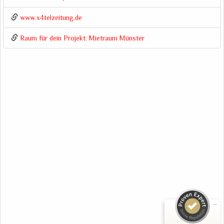
www.x4telzeitung.de
Raum für dein Projekt: Mietraum Münster
Kundenbewertungen und Erfahrungen zu
Malatelier Monika Schiwy
SEHR GUT
99%
Empfehlungen auf
ProvenExpert.com
4,93 / 5,00
219
127
Bewertungen auf