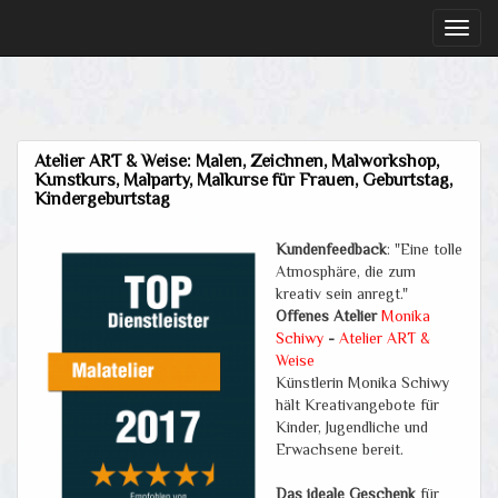
Toggl
naviga
Atelier ART & Weise: Malen, Zeichnen, Malworkshop,
Kunstkurs, Malparty, Malkurse für Frauen, Geburtstag,
Kindergeburtstag
Kundenfeedback
: "Eine tolle
Atmosphäre, die zum
kreativ sein anregt."
Offenes Atelier
Monika
Schiwy
-
Atelier ART &
Weise
Künstlerin Monika Schiwy
hält Kreativangebote für
Kinder, Jugendliche und
Erwachsene bereit.
Das ideale Geschenk
für