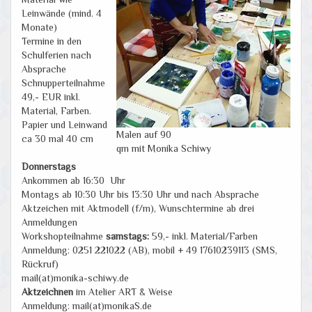
Leinwände (mind. 4
Monate)
Termine in den
Schulferien nach
Absprache
Schnupperteilnahme
49,- EUR inkl.
Material, Farben.
Papier und Leinwand
Malen auf 90
ca 30 mal 40 cm
qm mit Monika Schiwy
Donnerstags
Ankommen ab 16:30 Uhr
Montags ab 10:30 Uhr bis 13:30 Uhr und nach Absprache
Aktzeichen mit Aktmodell (f/m), Wunschtermine ab drei
Anmeldungen
Workshopteilnahme
samstags:
59,- inkl. Material/Farben
Anmeldung: 0251 221022 (AB), mobil + 49 17610239113 (SMS,
Rückruf)
mail(at)monika-schiwy.de
Aktzeichnen
im Atelier ART & Weise
Anmeldung: mail(at)monikaS.de