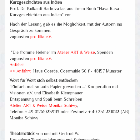
Kurzgeschichten aus Indien
Prof. Dr. Kulkanti Barboza las aus ihrem Buch "Nava Rasa -
Kurzgeschichten aus Indien" vor
Nach der Lesung gab es die Möglichkeit, mit der Autorin ins
Gespräch zu kommen.
zugunsten
pro filia e.V.
"Die fromme Helene" im
Atelier ART & Weise
, Spenden
zugunsten
pro filia e.V.
Anfahrt
>> Anfahrt
Haus Coerde, Coermühle 50 f - 48157 Münster
Wort für Wort sich selbst entdecken
"Einfach mal so aufs Papier geworfen ..." Kooperation mit
Visionen e.V. und Elisabeth Klempnauer
Entspannung und Spaß beim Schreiben
Atelier ART & Weise
Monika Schiwy
,
Telefon + 49 017610239113 oder Festnetz + 49 251 221022 (AB)
Monika Schiwy
Theaterstück
von und mit Gertrud W.
Hosenberg,Theaterpädagogin und Schauspielerin