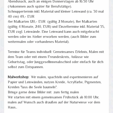
Abendsnack, auch an einigen Donnerstagen ab 16:30 Uhr
(Ankommen auch später für Berufstätige).
Schnuppertermin inkl. Material und kleiner Leinwand (ca. 30 mal
40 cm) 49,- EUR
4er Malkarten 120,- EUR (gültig 2 Monate), 8er Malkarten
(gültig 4 Monate, 240, EUR) und Einzeltermine inkl. Material 35,
EUR zzgl. Leinwände. Eine Leinwand kann auch mitgebracht
werden oder im Atelier erworben werden, (auch Bilder zum
weitermalen oder vorhandenes Material).
Termine für Teams individuell:
Gemeinsames Erlebnis, Malen mit
dem Team oder mit einem Freundeskreis, Anlässe wie
Geburtstag, oder Junggesellinnenabschied
oder einfach für dich
selbst zum Entspannen.
Malworkshop:
Wir malen, spachteln und experimenieren auf
Papier und Leinwänden, nutzen Kreide, Acrylfarbe, Pigmenten,
Kreiden "lass die Seele baumeln".
Bringe gerne deine Bilder mit zum fertig malen
Wir starten mit einem gemeinsamen Frühstück ab 10:00 Uhr,
malen auf Wunsch auch draußen auf der Naturwiese vor dem
Haus..