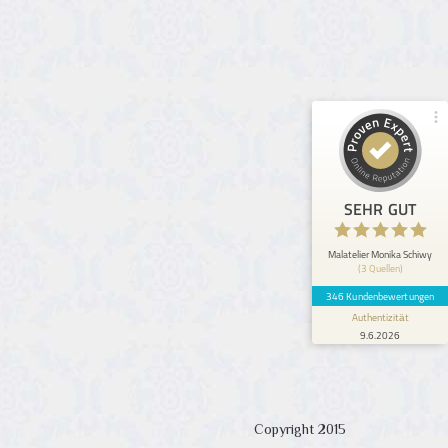
99%
SEHR GUT
Empfehlungen auf
ProvenExpert.com
4,93 / 5,00
127
219
Bewertungen von 2
Bewertungen auf
anderen Quellen
ProvenExpert.com
Blick aufs ProvenExpert-Profil werfen
SEHR GUT
Anonym
5
Wir haben einen wunderschönen Teamtag bei
Malatelier Monika Schiwy
(3 Quellen)
Moni gehabt! Viel gelacht - waren sehr
kreativ und fürs leibliche ...
346 Kundenbewertungen
Authentizität
9.6.2026
Copyright 2015