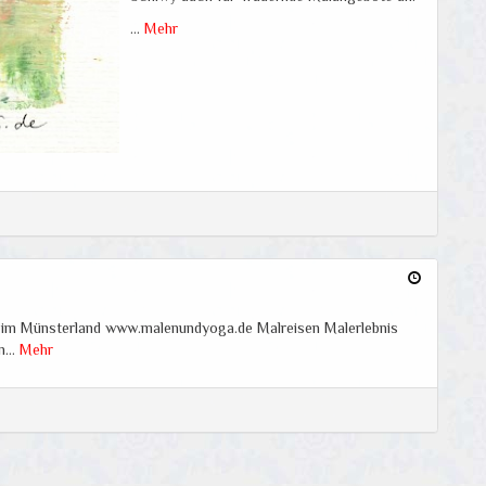
…
Mehr
 im Münsterland www.malenundyoga.de Malreisen Malerlebnis
in…
Mehr