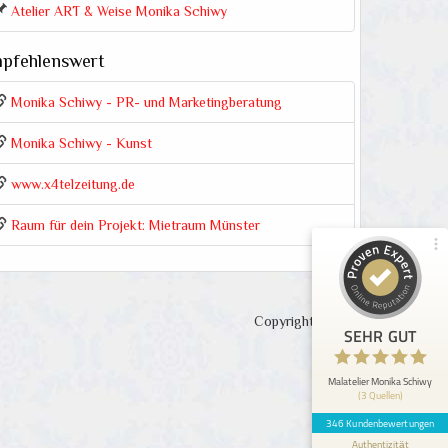
Atelier ART & Weise Monika Schiwy
pfehlenswert
Kundenbewertungen und Erfahrungen zu
Malatelier Monika Schiwy
Monika Schiwy - PR- und Marketingberatung
99%
SEHR GUT
Monika Schiwy - Kunst
Empfehlungen auf
ProvenExpert.com
4,93 / 5,00
www.x4telzeitung.de
127
219
Raum für dein Projekt: Mietraum Münster
Bewertungen von 2
Bewertungen auf
anderen Quellen
ProvenExpert.com
Blick aufs ProvenExpert-Profil werfen
Copyright 2015
SEHR GUT
Anonym
5
Wir haben einen wunderschönen Teamtag bei
Malatelier Monika Schiwy
(3 Quellen)
Moni gehabt! Viel gelacht - waren sehr
kreativ und fürs leibliche ...
346 Kundenbewertungen
Authentizität